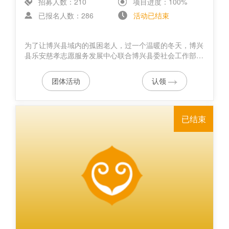
招募人数：210
项目进度：
100%
已报名人数：
286
活动已结束
为了让博兴县域内的孤困老人，过一个温暖的冬天，博兴
县乐安慈孝志愿服务发展中心联合博兴县委社会工作部发
动京博控股集团工会、博兴县实验中学，京博养老中心、
博华老年公寓、城市社区等乐安慈孝志愿者分队力量，共
团体活动
认领
同开启“暖冬行动”志愿服务活动，让志愿者将温暖传递到
每个老人心里！
已结束