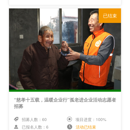
已结束
“慈孝十五载，温暖企业行”孤老进企业活动志愿者
招募
招募人数：60
项目进度：
100%
已报名人数：
6
活动已结束