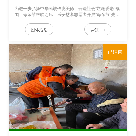
为进一步弘扬中华民族传统美德，营造社会“敬老爱老”氛
围，母亲节来临之际，乐安慈孝志愿者开展“母亲节”走访
慰问活动。对结对帮扶的乡村女性孤老进行走访，让她们
感受到社会的关爱和节日的氛围。
团体活动
认领
已结束