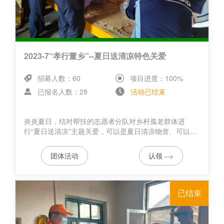
2023-7“孝行董乡”--夏日送清凉特色关爱
招募人数：60
项目进度：
100%
已报名人数：
28
活动已结束
炎炎夏日，结对帮扶的志愿者分队对乡村孤老群体进
行“夏日送清凉”主题关爱，可以是夏日清凉物资、可以是
为老人洗衣、清理房屋、理发、洗头等特色志愿服务，让
老人度过一个清爽的夏日。
团体活动
认领
已结束