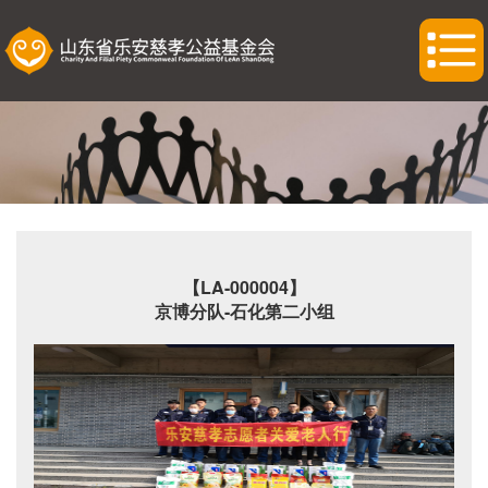
【LA-000004】
京博分队-石化第二小组