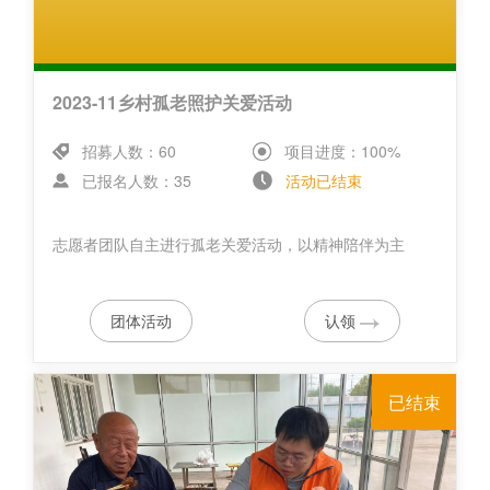
2023-11乡村孤老照护关爱活动
招募人数：60
项目进度：
100%
已报名人数：
35
活动已结束
志愿者团队自主进行孤老关爱活动，以精神陪伴为主
团体活动
认领
已结束