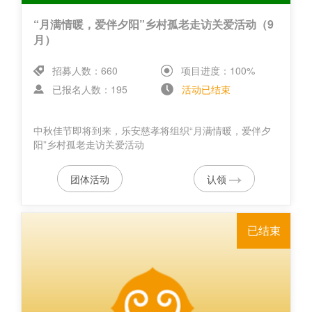
“月满情暖，爱伴夕阳”乡村孤老走访关爱活动（9
月）
招募人数：660
项目进度：
100%
已报名人数：
195
活动已结束
中秋佳节即将到来，乐安慈孝将组织“月满情暖，爱伴夕
阳”乡村孤老走访关爱活动
团体活动
认领
已结束