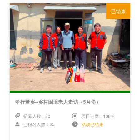
已结束
孝行董乡--乡村困境老人走访（5月份）
招募人数：80
项目进度：
100%
已报名人数：
25
活动已结束