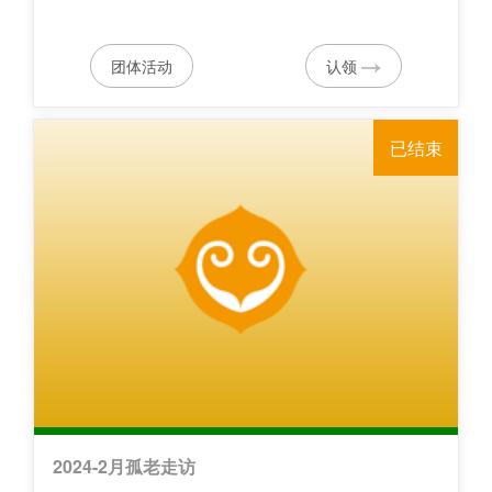
团体活动
认领
已结束
2024-2月孤老走访