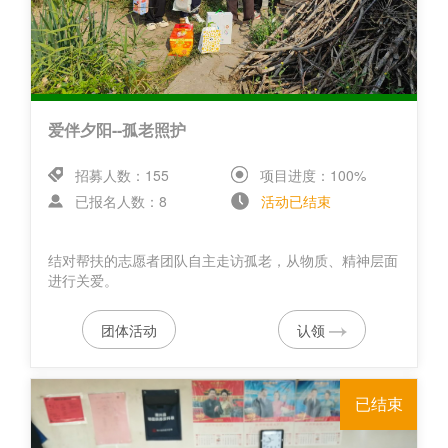
爱伴夕阳--孤老照护
招募人数：155
项目进度：
100%
已报名人数：
8
活动已结束
结对帮扶的志愿者团队自主走访孤老，从物质、精神层面
进行关爱。
团体活动
认领
已结束