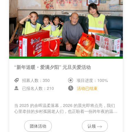
“新年送暖・爱满夕阳” 元旦关爱活动
招募人数：350
项目进度：
100%
已报名人数：
210
活动已结束
当 2025 的余晖温柔落幕，2026 的晨光即将点亮，我们
心里牵挂的乡村孤困老人们，也正盼着一份跨年夜的温暖
与陪伴。为此，基金会特意策划了这场装满牵挂与温情的
“新年送暖・爱满夕阳” 元旦关爱活动，要把满满的新年祝
团体活动
认领
福和暖心物资，送到每位老人的身边～